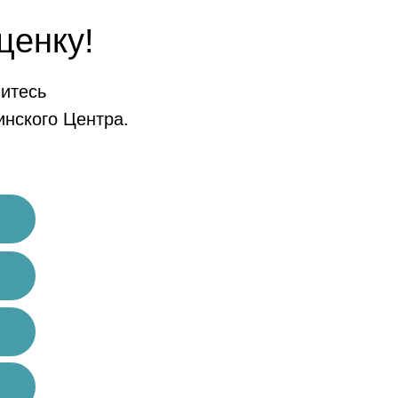
ценку!
итесь
нского Центра.