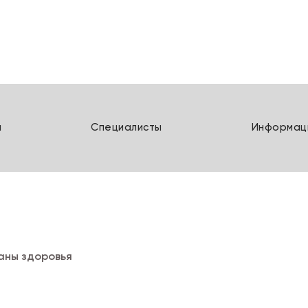
ы
Специалисты
Информац
ы
Специалисты
Информац
раны здоровья