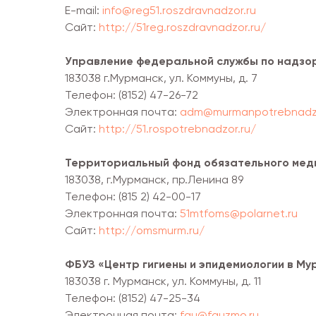
Е-mail:
info@reg51.roszdravnadzor.ru
Сайт:
http://51reg.roszdravnadzor.ru/
Управление федеральной службы по надзор
183038 г.Мурманск, ул. Коммуны, д. 7
Телефон: (8152) 47-26-72
Электронная почта:
adm@murmanpotrebnadzo
Сайт:
http://51.rospotrebnadzor.ru/
Территориальный фонд обязательного мед
183038, г.Мурманск, пр.Ленина 89
Телефон: (815 2) 42-00-17
Электронная почта:
51mtfoms@polarnet.ru
Сайт:
http://omsmurm.ru/
ФБУЗ «Центр гигиены и эпидемиологии в Му
183038 г. Мурманск, ул. Коммуны, д. 11
Телефон: (8152) 47-25-34
Электронная почта:
fgu@fguzmo.ru