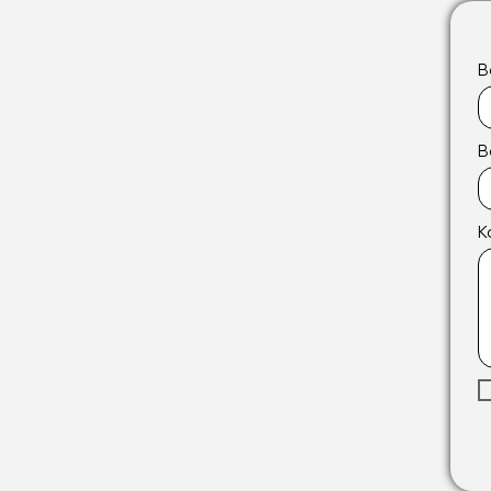
В
В
К