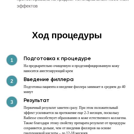
Ход процедуры
Подготовка к процедуре
На предварительно очищенную и продезинфицированную кожу
наносится анестезирующий крем
Введение филлера
Лицензия №ЛО41-01163-51/00326382
Подготовка пациента и введение филлера занимает в среднем до 40
Контакты
минут
Результат
+7 (8152) 70-70-03
Первичный результат заметен сразу. При этом положительный
ns_centre@bk.ru
эффект усиливается на протяжение еще 2-3 месяцев, поскольку
Radiesse способствует образованию в коже естественного коллагена.
183038, г. Мурманск улица
Также благодаря этому свойству препарата результат от процедуры
Полярные Зори 5
сохраняется дольше, чем от введения филлеров на основе
183038, г. Мурманск улица
гиалуроновой кислоты – до 12-18 месяцев