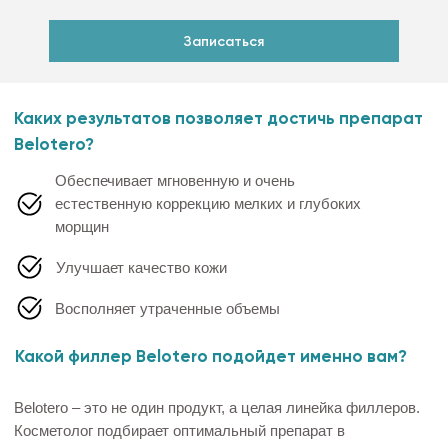
Обеспечивает мгновенную и очень
естественную коррекцию мелких и глубоких
морщин
Улучшает качество кожи
Восполняет утраченные объемы
Какой филлер Belotero подойдет именно вам?
Belotero – это не один продукт, а целая линейка филлеров.
Косметолог подбирает оптимальный препарат в
зависимости от глубины морщин и складок, требующих
коррекции.
Belotero Soft
Belotero Balance
Обеспечивает длительное
С его помощью можно
увлажнение кожи, подходит
убрать морщины средней
для устранения
глубины и интенсивности
поверхностных морщин
(умеренно выраженная
(морщины вокруг рта,
носогубная складка,
гусиные лапки (морщины в
межбровные морщины,
уголках глаз), морщины в
умеренно глубокие
области межбровья,
морщины на лбу, морщины
морщины в области шеи.
вокруг рта. Также филлер
применяется для
увлажнения губ и
увеличения их объёма.