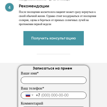
Сполохи 7
Рекомендации
Дата государственной
После посещения косметолога пациент может сразу вернуться к
регистрации: 10.04.2018 г.
своей обычной жизни. Однако стоит воздержаться от посещения
Сведения об учредителе (учредителях):
солярия, сауны и беречься от прямых солнечных лучей на
Изотов Николай Михайлович
протяжении первой недели
Ружанский Леонид Степанович
Получить консультацию
Записаться на прием
Ваше имя*
Ваш телефон*
+7
Комментарий