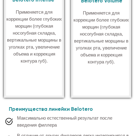
узелков
Подходит обладательницам чувствительной кожи
Минимальная вероятность появления отёков после
процедуры
Мгновенный результат, который останется с вами на
протяжении 9-12 месяцев
Является одним из самых безопасных филлеров в
мире. В 2011 году препарат был одобрен FDA
(Управлением по санитарному надзору за качеством
пищевых продуктов и медикаментов США) - для этого
вся линейка филлеров Belotero была тщательно
протестирована на предмет потенциальных побочных
эффектов