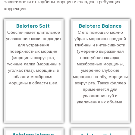
Belotero Intense
Belotero Volume
Применяется для
Применяется для
коррекции более глубоких
коррекции более глубоких
морщин (глубокая
морщин (глубокая
носогубная складка,
носогубная складка,
вертикальные морщины в
вертикальные морщины в
уголках рта, увеличение
уголках рта, увеличение
объема и коррекция
объема и коррекция
контура губ).
контура губ).
Преимущества линейки Belotero
Максимально естественный результат после
введения филлера
В отличие от других филлеров легко интегрируется в
ткани, поэтому не ощущается как инородное тело при
прикосновении к области коррекции - т.е. вы не
почувствуете под кожей никаких уплотнений и