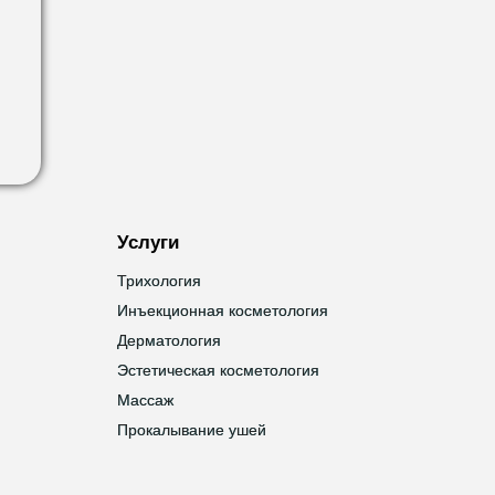
Услуги
Трихология
Трихология
Инъекционная косметология
Инъекционная косметология
Дерматология
Дерматология
Эстетическая косметология
Эстетическая косметология
Массаж
Массаж
Прокалывание ушей
Прокалывание ушей