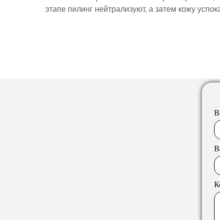
этапе пилинг нейтрализуют, а затем кожу усп
В
В
К