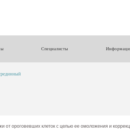
ны
Специалисты
Информаци
срединный
и от ороговевших клеток с целью ее омоложения и коррекц